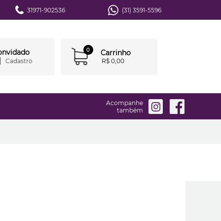
31971-902536
(31) 3591-5596
0
convidado
Carrinho
Cadastro
R$ 0,00
Acompanhe
também