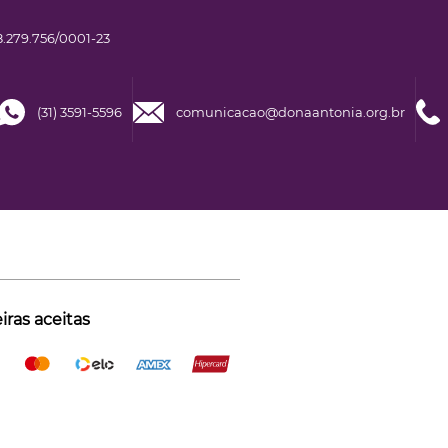
.279.756/0001-23
(31) 3591-5596
comunicacao@donaantonia.org.br
ras aceitas