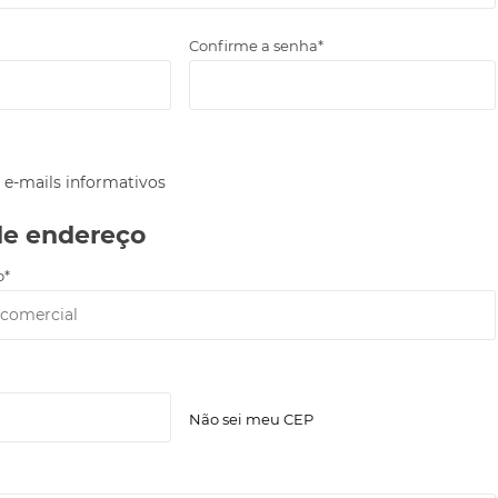
Confirme a senha*
 e-mails informativos
de endereço
o*
Não sei meu CEP