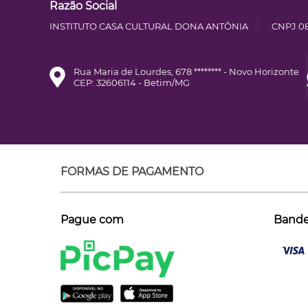
Razão Social
INSTITUTO CASA CULTURAL DONA ANTÔNIA
CNPJ 08
Rua Maria de Lourdes, 678 ******** - Novo Horizonte
CEP: 32606114 - Betim/MG
FORMAS DE PAGAMENTO
Pague com
Bandei