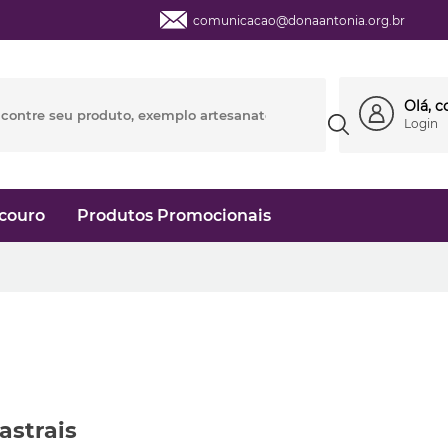
comunicacao@donaantonia.org.br
Olá, 
Login
couro
Produtos Promocionais
astrais